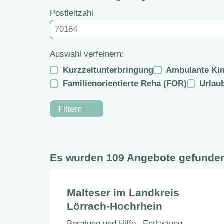
Postleitzahl
Auswahl verfeinern:
Kurzzeitunterbringung
Ambulante Kin
Familienorientierte Reha (FOR)
Urlau
Filtern
Es wurden 109 Angebote gefunde
Malteser im Landkreis
Lörrach-Hochrhein
Beratung und Hilfe
Entlastung