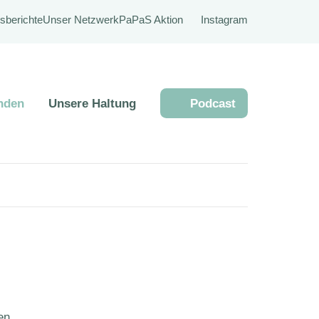
sberichte
Unser Netzwerk
PaPaS Aktion
Instagram
nden
Unsere Haltung
Podcast
en.