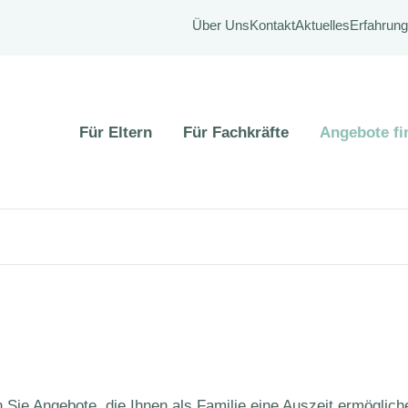
Über Uns
Kontakt
Aktuelles
Erfahrung
Navigation
Für Eltern
Für Fachkräfte
Angebote fi
überspringen
 Sie Angebote, die Ihnen als Familie eine Auszeit ermöglich