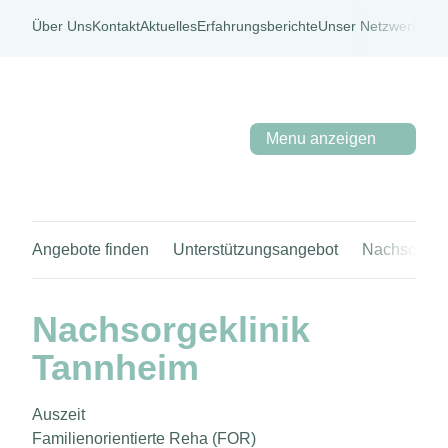
Über Uns
Kontakt
Aktuelles
Erfahrungsberichte
Unser Netzwerk
PaPa
Menu anzeigen
Angebote finden
Unterstützungsangebot
Nachsorgek
Nachsorgeklinik
Tannheim
Auszeit
Familienorientierte Reha (FOR)